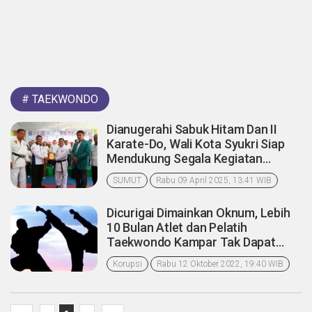
#
TAEKWONDO
Dianugerahi Sabuk Hitam Dan II
Karate-Do, Wali Kota Syukri Siap
Mendukung Segala Kegiatan
Olahraga di Sibolga
SUMUT
Rabu 09 April 2025, 13:41 WIB
Dicurigai Dimainkan Oknum, Lebih
10 Bulan Atlet dan Pelatih
Taekwondo Kampar Tak Dapat
Honor
Korupsi
Rabu 12 Oktober 2022, 19:40 WIB