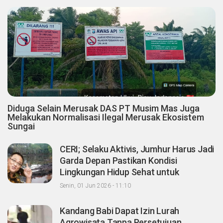
Diduga Selain Merusak DAS PT Musim Mas Juga
Melakukan Normalisasi Ilegal Merusak Ekosistem
Sungai
CERI; Selaku Aktivis, Jumhur Harus Jadi
Garda Depan Pastikan Kondisi
Lingkungan Hidup Sehat untuk
Masyarakat "Apalagi Setelah menjadi
Senin, 01 Jun 2026 - 11:10
Menteri"
Kandang Babi Dapat Izin Lurah
Agrowisata Tanpa Persetujuan