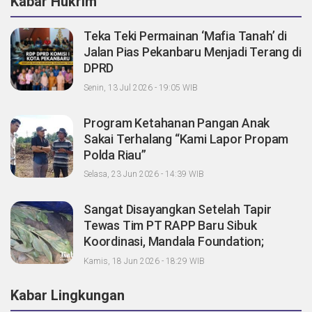
Kabar Hukrim
Teka Teki Permainan ‘Mafia Tanah’ di
Jalan Pias Pekanbaru Menjadi Terang di
DPRD
Senin, 13 Jul 2026 - 19:05 WIB
Program Ketahanan Pangan Anak
Sakai Terhalang “Kami Lapor Propam
Polda Riau”
Selasa, 23 Jun 2026 - 14:39 WIB
Sangat Disayangkan Setelah Tapir
Tewas Tim PT RAPP Baru Sibuk
Koordinasi, Mandala Foundation;
Tanggung Jawab Pemegang Konsesi
Kamis, 18 Jun 2026 - 18:29 WIB
Dimana?
Kabar Lingkungan