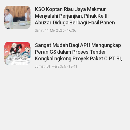
KSO Koptan Riau Jaya Makmur
Menyalahi Perjanjian, Pihak Ke III
Abuzar Diduga Berbagi Hasil Panen
Sawit dengan Oknum Agrinas
Senin, 11 Mei 2026 - 16:36
Sangat Mudah Bagi APH Mengungkap
Peran GS dalam Proses Tender
Kongkalingkong Proyek Paket C PT BI,
CERI; Tinggal Niatnya Aja?
Jumat, 01 Mei 2026 - 13:41