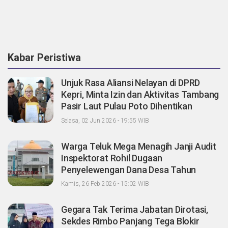
Kabar Peristiwa
Unjuk Rasa Aliansi Nelayan di DPRD
Kepri, Minta Izin dan Aktivitas Tambang
Pasir Laut Pulau Poto Dihentikan
Selasa, 02 Jun 2026 - 19:55 WIB
Warga Teluk Mega Menagih Janji Audit
Inspektorat Rohil Dugaan
Penyelewengan Dana Desa Tahun
2023-2024
Kamis, 26 Feb 2026 - 15:02 WIB
Gegara Tak Terima Jabatan Dirotasi,
Sekdes Rimbo Panjang Tega Blokir