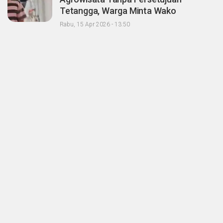
Tetangga, Warga Minta Wako
Pekanbaru Nonaktifkan Zulken
Rabu, 15 Apr 2026 - 13:50