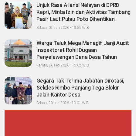
Unjuk Rasa Aliansi Nelayan di DPRD
Kepri, Minta Izin dan Aktivitas Tambang
Pasir Laut Pulau Poto Dihentikan
Selasa, 02 Jun 2026 - 19:55 WIB
Warga Teluk Mega Menagih Janji Audit
Inspektorat Rohil Dugaan
Penyelewengan Dana Desa Tahun
2023-2024
Kamis, 26 Feb 2026 - 15:02 WIB
Gegara Tak Terima Jabatan Dirotasi,
Sekdes Rimbo Panjang Tega Blokir
Jalan Kantor Desa
Selasa, 20 Jan 2026 - 13:01 WIB