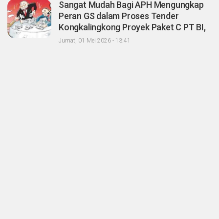
Sangat Mudah Bagi APH Mengungkap
Peran GS dalam Proses Tender
Kongkalingkong Proyek Paket C PT BI,
CERI; Tinggal Niatnya Aja?
Jumat, 01 Mei 2026 - 13:41