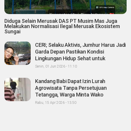
Diduga Selain Merusak DAS PT Musim Mas Juga
Melakukan Normalisasi Ilegal Merusak Ekosistem
Sungai
CERI; Selaku Aktivis, Jumhur Harus Jadi
Garda Depan Pastikan Kondisi
Lingkungan Hidup Sehat untuk
Masyarakat "Apalagi Setelah menjadi
Senin, 01 Jun 2026 - 11:10
Menteri"
Kandang Babi Dapat Izin Lurah
Agrowisata Tanpa Persetujuan
Tetangga, Warga Minta Wako
Pekanbaru Nonaktifkan Zulken
Rabu, 15 Apr 2026 - 13:50