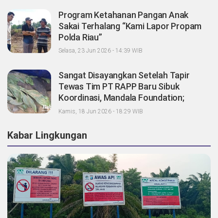
Program Ketahanan Pangan Anak
Sakai Terhalang “Kami Lapor Propam
Polda Riau”
Selasa, 23 Jun 2026 - 14:39 WIB
Sangat Disayangkan Setelah Tapir
Tewas Tim PT RAPP Baru Sibuk
Koordinasi, Mandala Foundation;
Tanggung Jawab Pemegang Konsesi
Kamis, 18 Jun 2026 - 18:29 WIB
Dimana?
Kabar Lingkungan