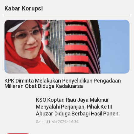
Kabar Korupsi
KPK Diminta Melakukan Penyelidikan Pengadaan
Miliaran Obat Diduga Kadaluarsa
KSO Koptan Riau Jaya Makmur
Menyalahi Perjanjian, Pihak Ke III
Abuzar Diduga Berbagi Hasil Panen
Sawit dengan Oknum Agrinas
Senin, 11 Mei 2026 - 16:36