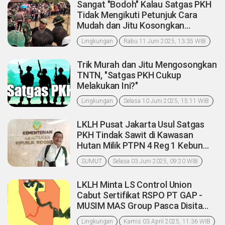
Sangat "Bodoh" Kalau Satgas PKH
Tidak Mengikuti Petunjuk Cara
Mudah dan Jitu Kosongkan
Kawasan TNTN Pelalawan
Lingkungan
Rabu 11 Juni 2025, 13:35 WIB
Trik Murah dan Jitu Mengosongkan
TNTN, "Satgas PKH Cukup
Melakukan Ini?"
Lingkungan
Selasa 10 Juni 2025, 15:11 WIB
LKLH Pusat Jakarta Usul Satgas
PKH Tindak Sawit di Kawasan
Hutan Milik PTPN 4 Reg 1 Kebun
Bukti 7 Labusel
SUMUT
Selasa 03 Juni 2025, 09:20 WIB
LKLH Minta LS Control Union
Cabut Sertifikat RSPO PT GAP -
MUSIM MAS Group Pasca Disita
Satgas PKH Garuda
Lingkungan
Kamis 03 April 2025, 11:36 WIB