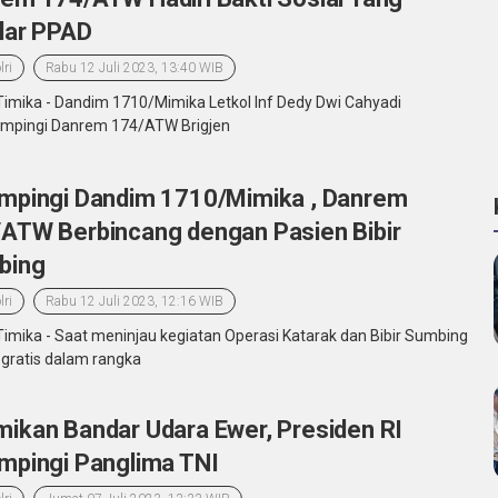
lar PPAD
lri
Rabu 12 Juli 2023, 13:40 WIB
Timika - Dandim 1710/Mimika Letkol Inf Dedy Dwi Cahyadi
pingi Danrem 174/ATW Brigjen
mpingi Dandim 1710/Mimika , Danrem
ATW Berbincang dengan Pasien Bibir
bing
lri
Rabu 12 Juli 2023, 12:16 WIB
Timika - Saat meninjau kegiatan Operasi Katarak dan Bibir Sumbing
 gratis dalam rangka
ikan Bandar Udara Ewer, Presiden RI
mpingi Panglima TNI