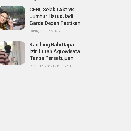
CERI; Selaku Aktivis,
Jumhur Harus Jadi
Garda Depan Pastikan
Kondisi Lingkungan
Senin, 01 Jun 2026 - 11:10
Hidup Sehat untuk
Masyarakat "Apalagi
Kandang Babi Dapat
Setelah menjadi
Izin Lurah Agrowisata
Menteri"
Tanpa Persetujuan
Tetangga, Warga
Rabu, 15 Apr 2026 - 13:50
Minta Wako
Pekanbaru
Nonaktifkan Zulken