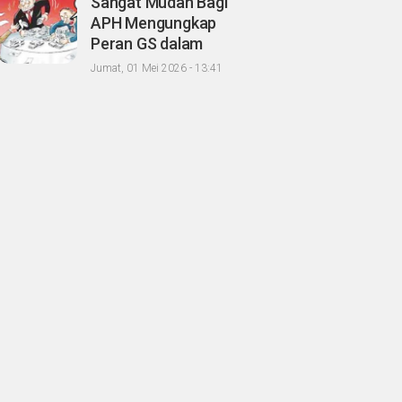
Sangat Mudah Bagi
Oknum Agrinas
APH Mengungkap
Peran GS dalam
Proses Tender
Jumat, 01 Mei 2026 - 13:41
Kongkalingkong
Proyek Paket C PT BI,
CERI; Tinggal Niatnya
Aja?