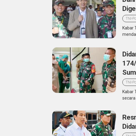
Dige
TNI-Po
Kabar 
mendam
Dida
174/
Sum
TNI-Po
Kabar 
secara
Resm
Dida