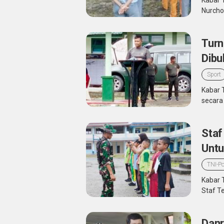
Kabar 
Nurcho
Turn
Dibu
Sport
Kabar 
secar
Staf
Untu
TNI-Po
Kabar 
Staf Te
Danr