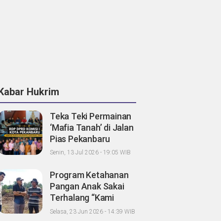
Kabar Hukrim
Teka Teki Permainan
‘Mafia Tanah’ di Jalan
Pias Pekanbaru
Menjadi Terang di
Senin, 13 Jul 2026 - 19:05 WIB
DPRD
Program Ketahanan
Pangan Anak Sakai
Terhalang “Kami
Lapor Propam Polda
Selasa, 23 Jun 2026 - 14:39 WIB
Riau”