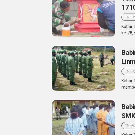
171
TNI-Po
Kabar 
ke-78, 
Babi
Lin
TNI-Po
Kabar 
member
Babi
SMK
TNI-Po