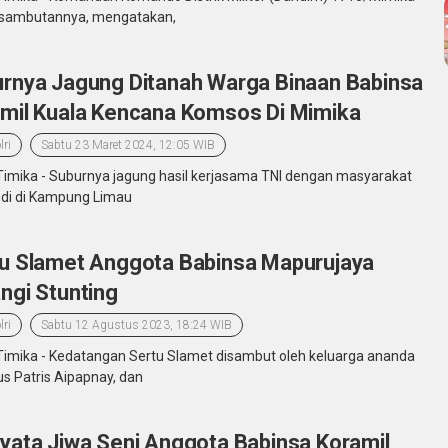
sambutannya, mengatakan,
rnya Jagung Ditanah Warga Binaan Babinsa
mil Kuala Kencana Komsos Di Mimika
lri
Sabtu 23 Maret 2024, 12:05 WIB
Timika - Suburnya jagung hasil kerjasama TNI dengan masyarakat
 di di Kampung Limau
u Slamet Anggota Babinsa Mapurujaya
ngi Stunting
lri
Sabtu 12 Agustus 2023, 18:24 WIB
Timika - Kedatangan Sertu Slamet disambut oleh keluarga ananda
us Patris Aipapnay, dan
yata Jiwa Seni Anggota Babinsa Koramil