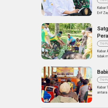
TNI-Po
Kabar 
Erif Za
Satg
Pera
TNI-Po
Kabar 
tidak 
Babi
TNI-Po
Kabar 
antara