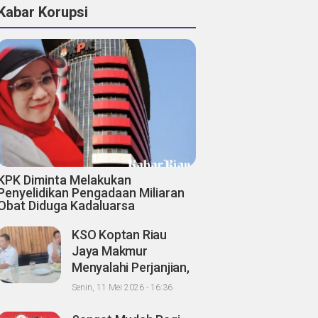
Kabar Korupsi
KPK Diminta Melakukan
Penyelidikan Pengadaan Miliaran
Obat Diduga Kadaluarsa
KSO Koptan Riau
Jaya Makmur
Menyalahi Perjanjian,
Pihak Ke III Abuzar
Senin, 11 Mei 2026 - 16:36
Diduga Berbagi Hasil
Panen Sawit dengan