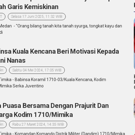
h Garis Kemiskinan
T
Selasa 17 Juni 2025, 11:32 WIB
Medan - "Orang bilang tanah kita tanah syurga, tongkat kayu dan
di
nsa Kuala Kencana Beri Motivasi Kepada
ni Nanas
lri
Sabtu 04 Mei 2024, 17:05 WIB
Timika - Babinsa Koramil 1710-03/Kuala Kencana, Kodim
imika Serka Juventino
 Puasa Bersama Dengan Prajurit Dan
arga Kodim 1710/Mimika
lri
Rabu 27 Maret 2024, 14:35 WIB
Timika - Komandan Komando Distrik Militer (Dandim) 1710/Mimika