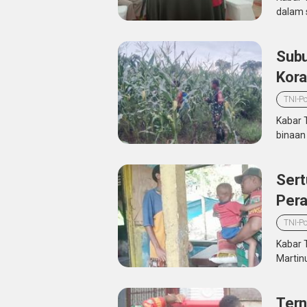
dalam 
Subu
Kora
TNI-Po
Kabar 
binaan
Sert
Pera
TNI-Po
Kabar 
Martin
Tern