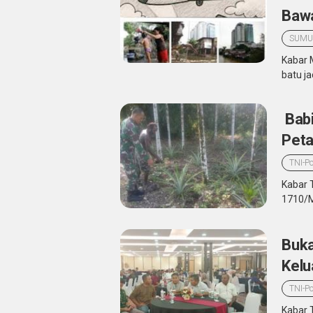
Bawa
SUMU
Kabar 
batu ja
Babi
Peta
TNI-Po
Kabar 
1710/M
Buka
Kelu
TNI-Po
Kabar 