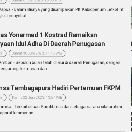
lri
Jumat 07 Juli 2023, 13:33 WIB
Papua - Dalam rilisnya yang disampaikan Plt. Kabidpenum Letkol Inf
glul, menyebut
as Yonarmed 1 Kostrad Ramaikan
yaan Idul Adha Di Daerah Penugasan
lri
Jumat 30 Juni 2023, 11:45 WIB
Ambon - Sepuluh bulan telah dilalui di daerah Penugasan, dengan
mengurangi keimanan dan
nsa Tembagapura Hadiri Pertemuan FKPM
lri
Kamis 22 Juni 2023, 13:57 WIB
Timika - Terkait situasi Kamtibmas dan sebagai sarana silaturahmi
 aparat keamanan