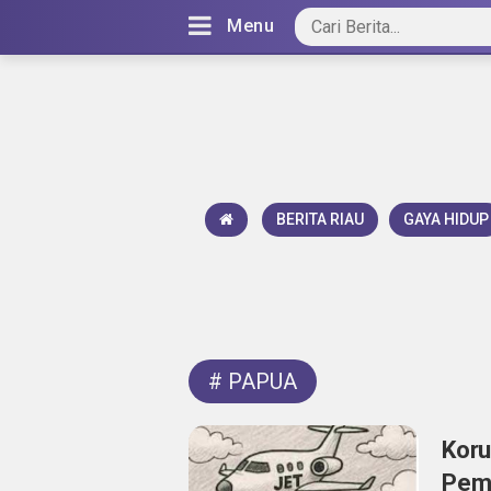
Menu
BERITA RIAU
GAYA HIDUP
#
PAPUA
Koru
Pemb