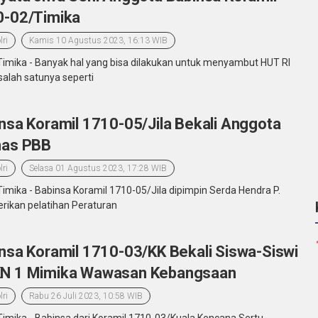
0-02/Timika
lri
Kamis 10 Agustus 2023, 16:13 WIB
Timika - Banyak hal yang bisa dilakukan untuk menyambut HUT RI
salah satunya seperti
nsa Koramil 1710-05/Jila Bekali Anggota
mas PBB
lri
Selasa 01 Agustus 2023, 17:28 WIB
Timika - Babinsa Koramil 1710-05/Jila dipimpin Serda Hendra P.
ikan pelatihan Peraturan
nsa Koramil 1710-03/KK Bekali Siswa-Siswi
N 1 Mimika Wawasan Kebangsaan
lri
Rabu 26 Juli 2023, 10:58 WIB