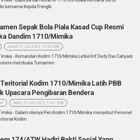
Timika - Babinsa dari Koramil 1710-03/Kuala Kencana Sertu
lis bersama Kopda Frengki
amen Sepak Bola Piala Kasad Cup Resmi
ka Dandim 1710/Mimika
Jumat 21 Juli 2023, 12:00 WIB
Timika - Komandan Kodim 1710/Mimika Letkol Inf Dedy Dwi Cahyadi
a resmi membuka Turnamen
 Teritorial Kodim 1710/Mimika Latih PBB
k Upacara Pengibaran Bendera
lri
Sabtu 15 Juli 2023, 17:41 WIB
Timika - Dalam rilisnya Pen Kodim 1710/Mimika menyebut Personel
ritorial Kodim
em 174/ATW Hadiri Bakti Sosial Yang