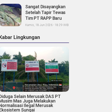
Sangat Disayangkan
Setelah Tapir Tewas
Tim PT RAPP Baru
Sibuk Koordinasi,
Kamis, 18 Jun 2026 - 18:29 WIB
Mandala Foundation;
Tanggung Jawab
Kabar Lingkungan
Pemegang Konsesi
Dimana?
Diduga Selain Merusak DAS PT
Musim Mas Juga Melakukan
Normalisasi Ilegal Merusak
Ekosistem Sungai