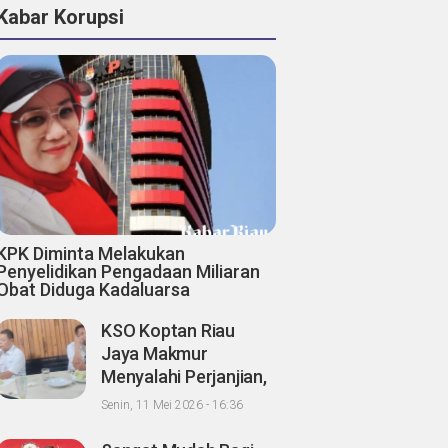
Kabar Korupsi
KPK Diminta Melakukan
Penyelidikan Pengadaan Miliaran
Obat Diduga Kadaluarsa
KSO Koptan Riau
Jaya Makmur
Menyalahi Perjanjian,
Pihak Ke III Abuzar
Senin, 11 Mei 2026 - 16:36
Diduga Berbagi Hasil
Panen Sawit dengan