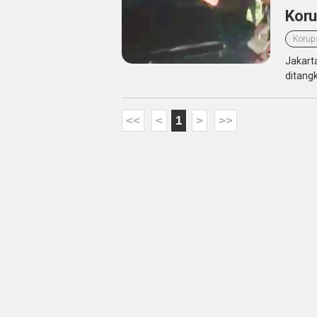
Koru
Korup
Jakart
ditang
<<
<
1
>
>>