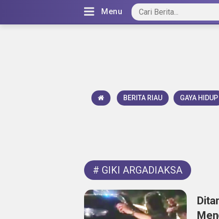
Menu
BERITA RIAU
GAYA HIDUP
#
GIKI ARGADIAKSA
Dita
Menc