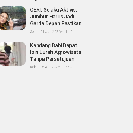
CERI; Selaku Aktivis,
Jumhur Harus Jadi
Garda Depan Pastikan
Kondisi Lingkungan
Senin, 01 Jun 2026 - 11:10
Hidup Sehat untuk
Masyarakat "Apalagi
Kandang Babi Dapat
Setelah menjadi
Izin Lurah Agrowisata
Menteri"
Tanpa Persetujuan
Tetangga, Warga
Rabu, 15 Apr 2026 - 13:50
Minta Wako
Pekanbaru
Nonaktifkan Zulken