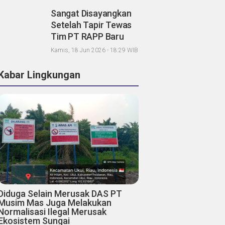
Sangat Disayangkan
Setelah Tapir Tewas
Tim PT RAPP Baru
Sibuk Koordinasi,
Kamis, 18 Jun 2026 - 18:29 WIB
Mandala Foundation;
Tanggung Jawab
Kabar Lingkungan
Pemegang Konsesi
Dimana?
Diduga Selain Merusak DAS PT
Musim Mas Juga Melakukan
Normalisasi Ilegal Merusak
Ekosistem Sungai