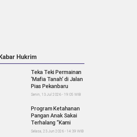
Kabar Hukrim
Teka Teki Permainan
‘Mafia Tanah’ di Jalan
Pias Pekanbaru
Menjadi Terang di
Senin, 13 Jul 2026 - 19:05 WIB
DPRD
Program Ketahanan
Pangan Anak Sakai
Terhalang “Kami
Lapor Propam Polda
Selasa, 23 Jun 2026 - 14:39 WIB
Riau”