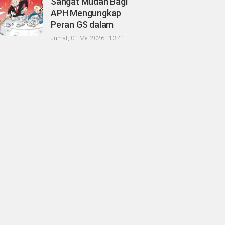
Sangat Mudah Bagi
Oknum Agrinas
APH Mengungkap
Peran GS dalam
Proses Tender
Jumat, 01 Mei 2026 - 13:41
Kongkalingkong
Proyek Paket C PT BI,
CERI; Tinggal Niatnya
Aja?