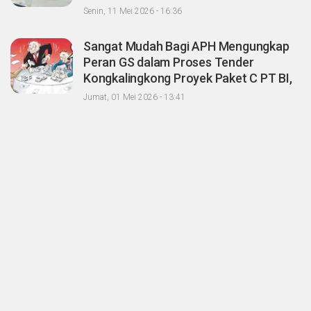
Sawit dengan Oknum Agrinas
Senin, 11 Mei 2026 - 16:36
Sangat Mudah Bagi APH Mengungkap
Peran GS dalam Proses Tender
Kongkalingkong Proyek Paket C PT BI,
CERI; Tinggal Niatnya Aja?
Jumat, 01 Mei 2026 - 13:41