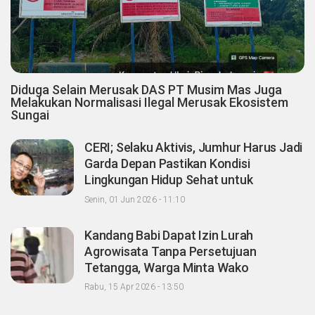
Diduga Selain Merusak DAS PT Musim Mas Juga
Melakukan Normalisasi Ilegal Merusak Ekosistem
Sungai
CERI; Selaku Aktivis, Jumhur Harus Jadi
Garda Depan Pastikan Kondisi
Lingkungan Hidup Sehat untuk
Masyarakat "Apalagi Setelah menjadi
Senin, 01 Jun 2026 - 11:10
Menteri"
Kandang Babi Dapat Izin Lurah
Agrowisata Tanpa Persetujuan
Tetangga, Warga Minta Wako
Pekanbaru Nonaktifkan Zulken
Rabu, 15 Apr 2026 - 13:50