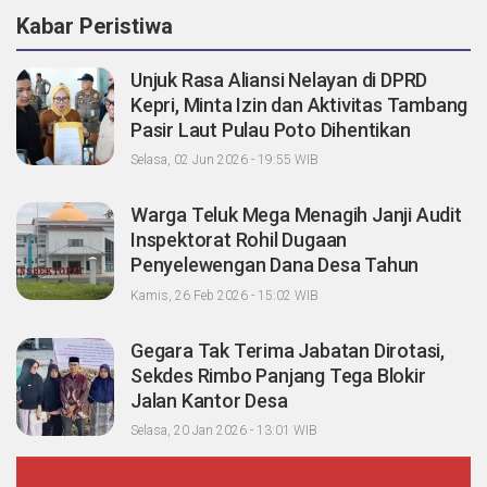
Kabar Peristiwa
Unjuk Rasa Aliansi Nelayan di DPRD
Kepri, Minta Izin dan Aktivitas Tambang
Pasir Laut Pulau Poto Dihentikan
Selasa, 02 Jun 2026 - 19:55 WIB
Warga Teluk Mega Menagih Janji Audit
Inspektorat Rohil Dugaan
Penyelewengan Dana Desa Tahun
2023-2024
Kamis, 26 Feb 2026 - 15:02 WIB
Gegara Tak Terima Jabatan Dirotasi,
Sekdes Rimbo Panjang Tega Blokir
Jalan Kantor Desa
Selasa, 20 Jan 2026 - 13:01 WIB