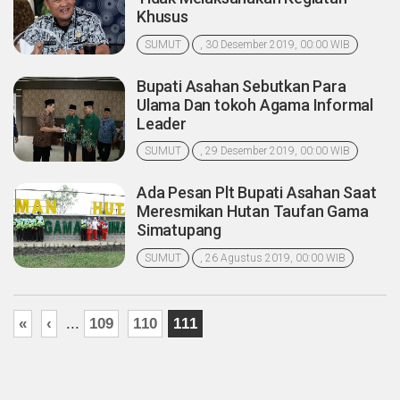
Khusus
SUMUT
, 30 Desember 2019, 00:00 WIB
Bupati Asahan Sebutkan Para
Ulama Dan tokoh Agama Informal
Leader
SUMUT
, 29 Desember 2019, 00:00 WIB
Ada Pesan Plt Bupati Asahan Saat
Meresmikan Hutan Taufan Gama
Simatupang
SUMUT
, 26 Agustus 2019, 00:00 WIB
«
‹
...
109
110
111