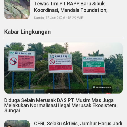
Tewas Tim PT RAPP Baru Sibuk
Koordinasi, Mandala Foundation;
Tanggung Jawab Pemegang Konsesi
Kamis, 18 Jun 2026 - 18:29 WIB
Dimana?
Kabar Lingkungan
Diduga Selain Merusak DAS PT Musim Mas Juga
Melakukan Normalisasi Ilegal Merusak Ekosistem
Sungai
CERI; Selaku Aktivis, Jumhur Harus Jadi