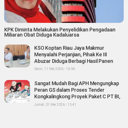
KPK Diminta Melakukan Penyelidikan Pengadaan
Miliaran Obat Diduga Kadaluarsa
KSO Koptan Riau Jaya Makmur
Menyalahi Perjanjian, Pihak Ke III
Abuzar Diduga Berbagi Hasil Panen
Sawit dengan Oknum Agrinas
Senin, 11 Mei 2026 - 16:36
Sangat Mudah Bagi APH Mengungkap
Peran GS dalam Proses Tender
Kongkalingkong Proyek Paket C PT BI,
CERI; Tinggal Niatnya Aja?
Jumat, 01 Mei 2026 - 13:41