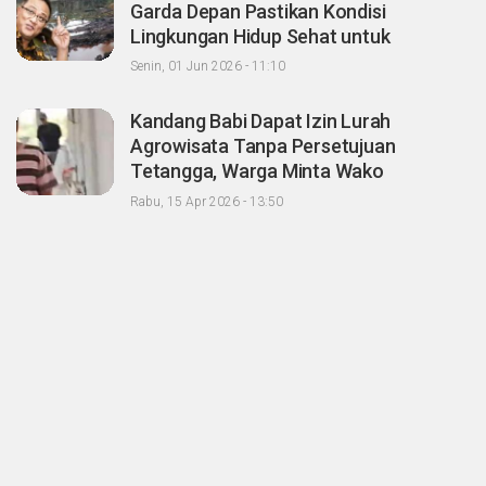
Garda Depan Pastikan Kondisi
Lingkungan Hidup Sehat untuk
Masyarakat "Apalagi Setelah menjadi
Senin, 01 Jun 2026 - 11:10
Menteri"
Kandang Babi Dapat Izin Lurah
Agrowisata Tanpa Persetujuan
Tetangga, Warga Minta Wako
Pekanbaru Nonaktifkan Zulken
Rabu, 15 Apr 2026 - 13:50