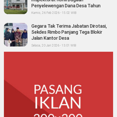
Penyelewengan Dana Desa Tahun
2023-2024
Kamis, 26 Feb 2026 - 15:02 WIB
Gegara Tak Terima Jabatan Dirotasi,
Sekdes Rimbo Panjang Tega Blokir
Jalan Kantor Desa
Selasa, 20 Jan 2026 - 13:01 WIB