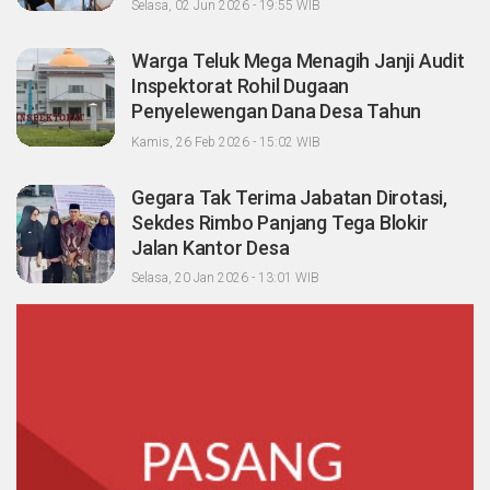
Selasa, 02 Jun 2026 - 19:55 WIB
Warga Teluk Mega Menagih Janji Audit
Inspektorat Rohil Dugaan
Penyelewengan Dana Desa Tahun
2023-2024
Kamis, 26 Feb 2026 - 15:02 WIB
Gegara Tak Terima Jabatan Dirotasi,
Sekdes Rimbo Panjang Tega Blokir
Jalan Kantor Desa
Selasa, 20 Jan 2026 - 13:01 WIB