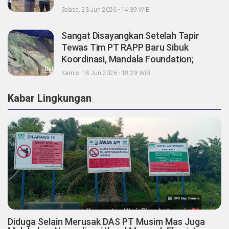
Selasa, 23 Jun 2026 - 14:39 WIB
Sangat Disayangkan Setelah Tapir
Tewas Tim PT RAPP Baru Sibuk
Koordinasi, Mandala Foundation;
Tanggung Jawab Pemegang Konsesi
Kamis, 18 Jun 2026 - 18:29 WIB
Dimana?
Kabar Lingkungan
Diduga Selain Merusak DAS PT Musim Mas Juga