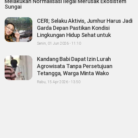
Melakukan Normalisasi Ilegal Merusak Ekosistem
Sungai
CERI; Selaku Aktivis, Jumhur Harus Jadi
Garda Depan Pastikan Kondisi
Lingkungan Hidup Sehat untuk
Masyarakat "Apalagi Setelah menjadi
Senin, 01 Jun 2026 - 11:10
Menteri"
Kandang Babi Dapat Izin Lurah
Agrowisata Tanpa Persetujuan
Tetangga, Warga Minta Wako
Pekanbaru Nonaktifkan Zulken
Rabu, 15 Apr 2026 - 13:50