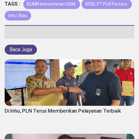
TAGS :
BUMN.kementerian SDM.
BPBL.PT.PLN Persero.
Inhu. Riau
Baca Juga
Di Inhu, PLN Terus Memberikan Pelayanan Terbaik