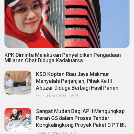
KPK Diminta Melakukan Penyelidikan Pengadaan
Miliaran Obat Diduga Kadaluarsa
KSO Koptan Riau Jaya Makmur
Menyalahi Perjanjian, Pihak Ke III
Abuzar Diduga Berbagi Hasil Panen
Sawit dengan Oknum Agrinas
Senin, 11 Mei 2026 - 16:36
Sangat Mudah Bagi APH Mengungkap
Peran GS dalam Proses Tender
Kongkalingkong Proyek Paket C PT BI,
CERI; Tinggal Niatnya Aja?
Jumat, 01 Mei 2026 - 13:41