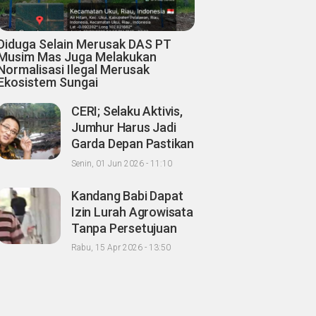
Diduga Selain Merusak DAS PT
Musim Mas Juga Melakukan
Normalisasi Ilegal Merusak
Ekosistem Sungai
CERI; Selaku Aktivis,
Jumhur Harus Jadi
Garda Depan Pastikan
Kondisi Lingkungan
Senin, 01 Jun 2026 - 11:10
Hidup Sehat untuk
Masyarakat "Apalagi
Kandang Babi Dapat
Setelah menjadi
Izin Lurah Agrowisata
Menteri"
Tanpa Persetujuan
Tetangga, Warga
Rabu, 15 Apr 2026 - 13:50
Minta Wako
Pekanbaru
Nonaktifkan Zulken