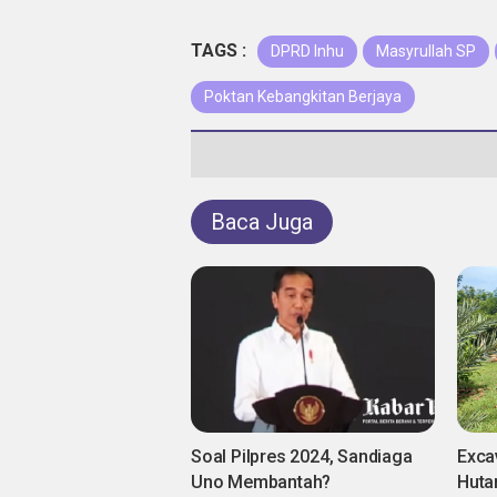
TAGS :
DPRD Inhu
Masyrullah SP
Poktan Kebangkitan Berjaya
Baca Juga
Soal Pilpres 2024, Sandiaga
Exca
Uno Membantah?
Huta