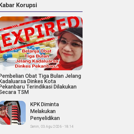
Kabar Korupsi
Pembelian Obat Tiga Bulan Jelang
Kadaluarsa Dinkes Kota
Pekanbaru Terindikasi Dilakukan
Secara TSM
KPK Diminta
Melakukan
Penyelidikan
Pengadaan Miliaran
Senin, 03 Agu 2026 - 18:14
Obat Diduga