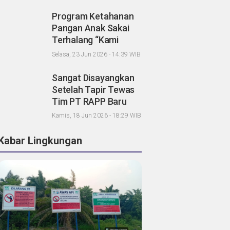
DPRD
Program Ketahanan
Pangan Anak Sakai
Terhalang “Kami
Lapor Propam Polda
Selasa, 23 Jun 2026 - 14:39 WIB
Riau”
Sangat Disayangkan
Setelah Tapir Tewas
Tim PT RAPP Baru
Sibuk Koordinasi,
Kamis, 18 Jun 2026 - 18:29 WIB
Mandala Foundation;
Tanggung Jawab
Kabar Lingkungan
Pemegang Konsesi
Dimana?