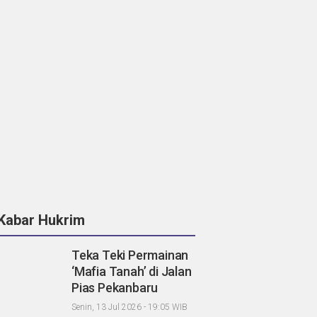
Kabar Hukrim
Teka Teki Permainan
‘Mafia Tanah’ di Jalan
Pias Pekanbaru
Menjadi Terang di
Senin, 13 Jul 2026 - 19:05 WIB