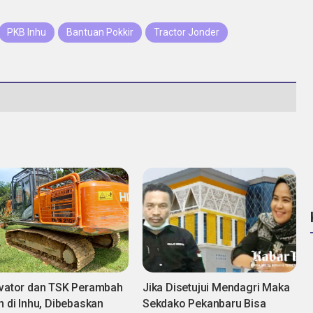
PKB Inhu
Bantuan Pokkir
Tractor Jonder
vator dan TSK Perambah
Jika Disetujui Mendagri Maka
n di Inhu, Dibebaskan
Sekdako Pekanbaru Bisa