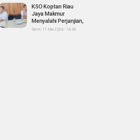
Kadaluarsa
KSO Koptan Riau
Jaya Makmur
Menyalahi Perjanjian,
Pihak Ke III Abuzar
Senin, 11 Mei 2026 - 16:36
Diduga Berbagi Hasil
Panen Sawit dengan
Oknum Agrinas