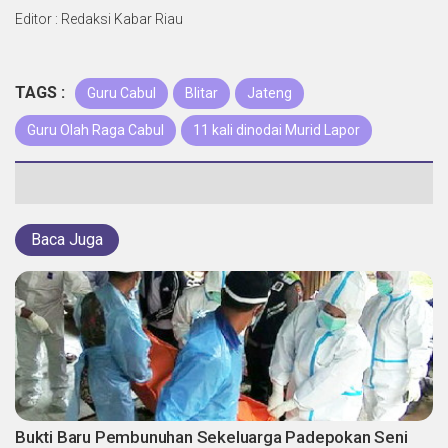
Editor : Redaksi Kabar Riau
TAGS :
Guru Cabul
Blitar
Jateng
Guru Olah Raga Cabul
11 kali dinodai Murid Lapor
Baca Juga
Bukti Baru Pembunuhan Sekeluarga Padepokan Seni