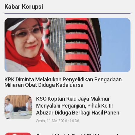
Kabar Korupsi
KPK Diminta Melakukan Penyelidikan Pengadaan
Miliaran Obat Diduga Kadaluarsa
KSO Koptan Riau Jaya Makmur
Menyalahi Perjanjian, Pihak Ke III
Abuzar Diduga Berbagi Hasil Panen
Sawit dengan Oknum Agrinas
Senin, 11 Mei 2026 - 16:36