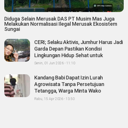
Diduga Selain Merusak DAS PT Musim Mas Juga
Melakukan Normalisasi Ilegal Merusak Ekosistem
Sungai
CERI; Selaku Aktivis, Jumhur Harus Jadi
Garda Depan Pastikan Kondisi
Lingkungan Hidup Sehat untuk
Masyarakat "Apalagi Setelah menjadi
Senin, 01 Jun 2026 - 11:10
Menteri"
Kandang Babi Dapat Izin Lurah
Agrowisata Tanpa Persetujuan
Tetangga, Warga Minta Wako
Pekanbaru Nonaktifkan Zulken
Rabu, 15 Apr 2026 - 13:50