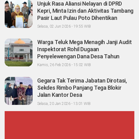
Unjuk Rasa Aliansi Nelayan di DPRD
Kepri, Minta Izin dan Aktivitas Tambang
Pasir Laut Pulau Poto Dihentikan
Selasa, 02 Jun 2026 - 19:55 WIB
Warga Teluk Mega Menagih Janji Audit
Inspektorat Rohil Dugaan
Penyelewengan Dana Desa Tahun
2023-2024
Kamis, 26 Feb 2026 - 15:02 WIB
Gegara Tak Terima Jabatan Dirotasi,
Sekdes Rimbo Panjang Tega Blokir
Jalan Kantor Desa
Selasa, 20 Jan 2026 - 13:01 WIB