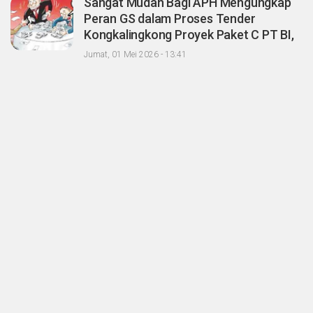
Sangat Mudah Bagi APH Mengungkap
Peran GS dalam Proses Tender
Kongkalingkong Proyek Paket C PT BI,
CERI; Tinggal Niatnya Aja?
Jumat, 01 Mei 2026 - 13:41