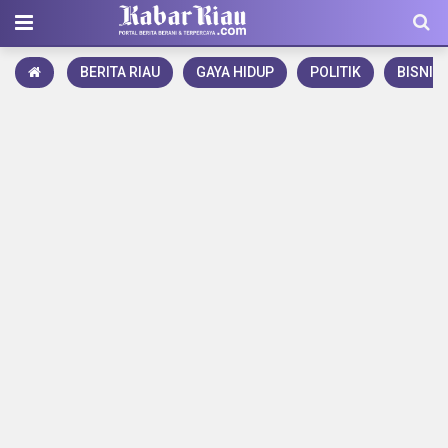
BERITA RIAU
GAYA HIDUP
POLITIK
BISNIS