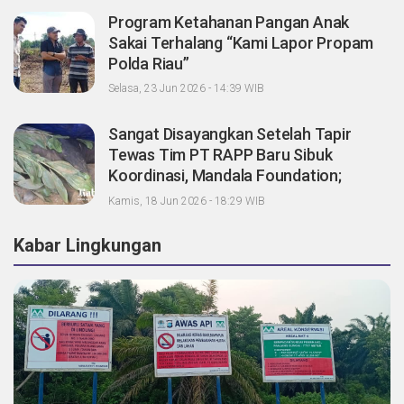
Program Ketahanan Pangan Anak
Sakai Terhalang “Kami Lapor Propam
Polda Riau”
Selasa, 23 Jun 2026 - 14:39 WIB
Sangat Disayangkan Setelah Tapir
Tewas Tim PT RAPP Baru Sibuk
Koordinasi, Mandala Foundation;
Tanggung Jawab Pemegang Konsesi
Kamis, 18 Jun 2026 - 18:29 WIB
Dimana?
Kabar Lingkungan