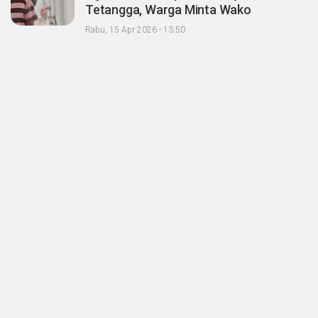
Tetangga, Warga Minta Wako
Pekanbaru Nonaktifkan Zulken
Rabu, 15 Apr 2026 - 13:50