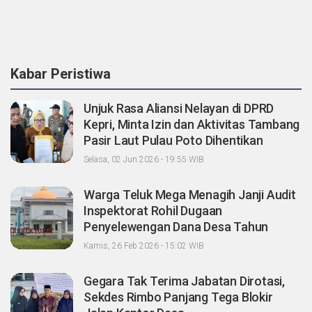
Kabar Peristiwa
Unjuk Rasa Aliansi Nelayan di DPRD
Kepri, Minta Izin dan Aktivitas Tambang
Pasir Laut Pulau Poto Dihentikan
Selasa, 02 Jun 2026 - 19:55 WIB
Warga Teluk Mega Menagih Janji Audit
Inspektorat Rohil Dugaan
Penyelewengan Dana Desa Tahun
2023-2024
Kamis, 26 Feb 2026 - 15:02 WIB
Gegara Tak Terima Jabatan Dirotasi,
Sekdes Rimbo Panjang Tega Blokir