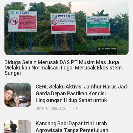
Diduga Selain Merusak DAS PT Musim Mas Juga
Melakukan Normalisasi Ilegal Merusak Ekosistem
Sungai
CERI; Selaku Aktivis, Jumhur Harus Jadi
Garda Depan Pastikan Kondisi
Lingkungan Hidup Sehat untuk
Masyarakat "Apalagi Setelah menjadi
Senin, 01 Jun 2026 - 11:10
Menteri"
Kandang Babi Dapat Izin Lurah
Agrowisata Tanpa Persetujuan