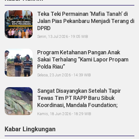
Teka Teki Permainan ‘Mafia Tanah’ di
Jalan Pias Pekanbaru Menjadi Terang di
DPRD
Senin, 13 Jul 2026 - 19:05 WIB
Program Ketahanan Pangan Anak
Sakai Terhalang “Kami Lapor Propam
Polda Riau”
Selasa, 23 Jun 2026 - 14:39 WIB
Sangat Disayangkan Setelah Tapir
Tewas Tim PT RAPP Baru Sibuk
Koordinasi, Mandala Foundation;
Tanggung Jawab Pemegang Konsesi
Kamis, 18 Jun 2026 - 18:29 WIB
Dimana?
Kabar Lingkungan