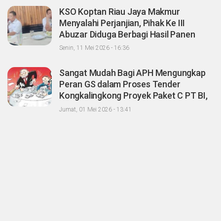
KSO Koptan Riau Jaya Makmur
Menyalahi Perjanjian, Pihak Ke III
Abuzar Diduga Berbagi Hasil Panen
Sawit dengan Oknum Agrinas
Senin, 11 Mei 2026 - 16:36
Sangat Mudah Bagi APH Mengungkap
Peran GS dalam Proses Tender
Kongkalingkong Proyek Paket C PT BI,
CERI; Tinggal Niatnya Aja?
Jumat, 01 Mei 2026 - 13:41