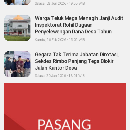
Selasa, 02 Jun 2026 - 19:55 WIB
Warga Teluk Mega Menagih Janji Audit
Inspektorat Rohil Dugaan
Penyelewengan Dana Desa Tahun
2023-2024
Kamis, 26 Feb 2026 - 15:02 WIB
Gegara Tak Terima Jabatan Dirotasi,
Sekdes Rimbo Panjang Tega Blokir
Jalan Kantor Desa
Selasa, 20 Jan 2026 - 13:01 WIB