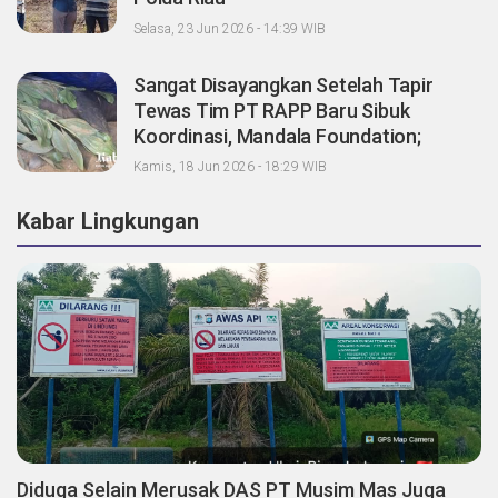
Selasa, 23 Jun 2026 - 14:39 WIB
Sangat Disayangkan Setelah Tapir
Tewas Tim PT RAPP Baru Sibuk
Koordinasi, Mandala Foundation;
Tanggung Jawab Pemegang Konsesi
Kamis, 18 Jun 2026 - 18:29 WIB
Dimana?
Kabar Lingkungan
Diduga Selain Merusak DAS PT Musim Mas Juga