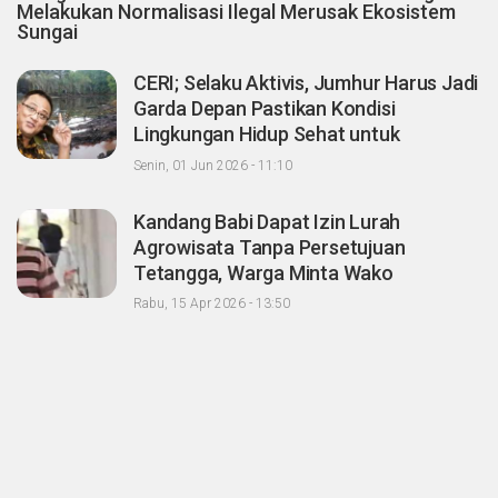
Melakukan Normalisasi Ilegal Merusak Ekosistem
Sungai
CERI; Selaku Aktivis, Jumhur Harus Jadi
Garda Depan Pastikan Kondisi
Lingkungan Hidup Sehat untuk
Masyarakat "Apalagi Setelah menjadi
Senin, 01 Jun 2026 - 11:10
Menteri"
Kandang Babi Dapat Izin Lurah
Agrowisata Tanpa Persetujuan
Tetangga, Warga Minta Wako
Pekanbaru Nonaktifkan Zulken
Rabu, 15 Apr 2026 - 13:50