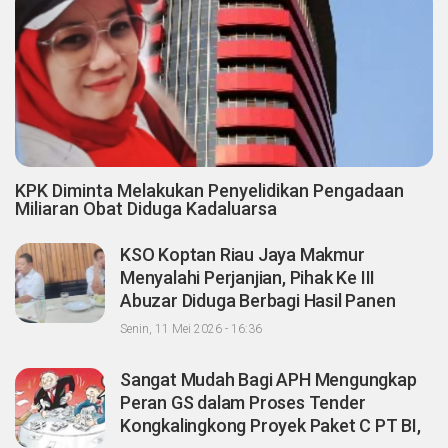
KPK Diminta Melakukan Penyelidikan Pengadaan
Miliaran Obat Diduga Kadaluarsa
KSO Koptan Riau Jaya Makmur
Menyalahi Perjanjian, Pihak Ke III
Abuzar Diduga Berbagi Hasil Panen
Sawit dengan Oknum Agrinas
Senin, 11 Mei 2026 - 16:36
Sangat Mudah Bagi APH Mengungkap
Peran GS dalam Proses Tender
Kongkalingkong Proyek Paket C PT BI,