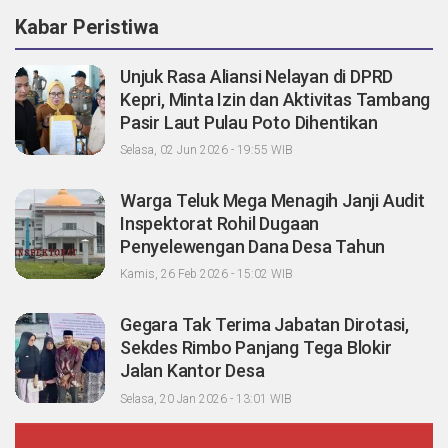
Kabar Peristiwa
Unjuk Rasa Aliansi Nelayan di DPRD
Kepri, Minta Izin dan Aktivitas Tambang
Pasir Laut Pulau Poto Dihentikan
Selasa, 02 Jun 2026 - 19:55 WIB
Warga Teluk Mega Menagih Janji Audit
Inspektorat Rohil Dugaan
Penyelewengan Dana Desa Tahun
2023-2024
Kamis, 26 Feb 2026 - 15:02 WIB
Gegara Tak Terima Jabatan Dirotasi,
Sekdes Rimbo Panjang Tega Blokir
Jalan Kantor Desa
Selasa, 20 Jan 2026 - 13:01 WIB