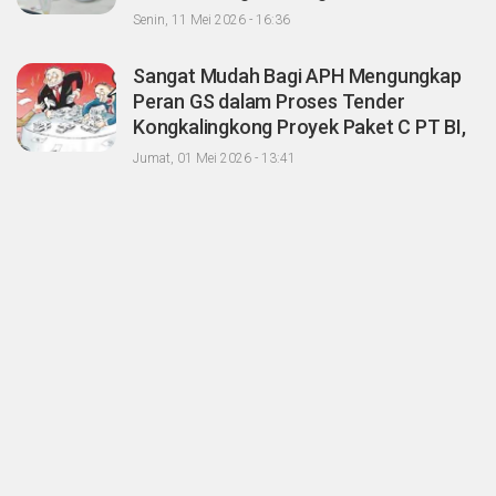
Sawit dengan Oknum Agrinas
Senin, 11 Mei 2026 - 16:36
Sangat Mudah Bagi APH Mengungkap
Peran GS dalam Proses Tender
Kongkalingkong Proyek Paket C PT BI,
CERI; Tinggal Niatnya Aja?
Jumat, 01 Mei 2026 - 13:41