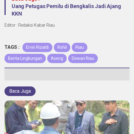
Uang Petugas Pemilu di Bengkalis Jadi Ajang
KKN
Editor : Redaksi Kabar Riau
TAGS :
Ervin Rizaldi
Rohil
Riau
Berita Lingkungan
Aseng
Dewan Riau
Baca Juga