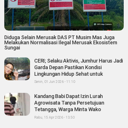
Diduga Selain Merusak DAS PT Musim Mas Juga
Melakukan Normalisasi Ilegal Merusak Ekosistem
Sungai
CERI; Selaku Aktivis, Jumhur Harus Jadi
Garda Depan Pastikan Kondisi
Lingkungan Hidup Sehat untuk
Masyarakat "Apalagi Setelah menjadi
Senin, 01 Jun 2026 - 11:10
Menteri"
Kandang Babi Dapat Izin Lurah
Agrowisata Tanpa Persetujuan
Tetangga, Warga Minta Wako
Pekanbaru Nonaktifkan Zulken
Rabu, 15 Apr 2026 - 13:50