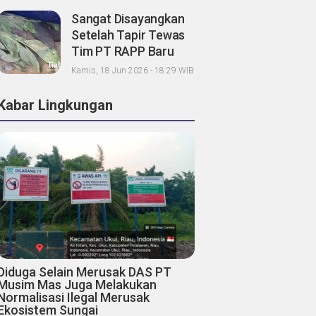
Sangat Disayangkan
Setelah Tapir Tewas
Tim PT RAPP Baru
Sibuk Koordinasi,
Kamis, 18 Jun 2026 - 18:29 WIB
Mandala Foundation;
Tanggung Jawab
Kabar Lingkungan
Pemegang Konsesi
Dimana?
Diduga Selain Merusak DAS PT
Musim Mas Juga Melakukan
Normalisasi Ilegal Merusak
Ekosistem Sungai