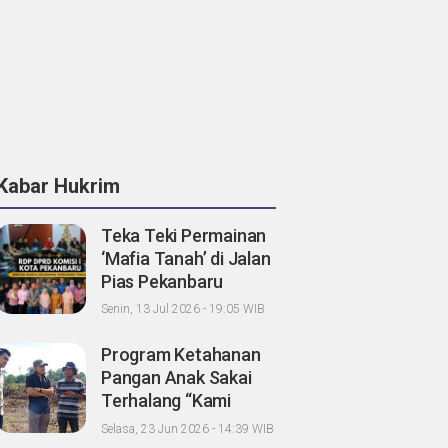
Kabar Hukrim
Teka Teki Permainan
‘Mafia Tanah’ di Jalan
Pias Pekanbaru
Menjadi Terang di
Senin, 13 Jul 2026 - 19:05 WIB
DPRD
Program Ketahanan
Pangan Anak Sakai
Terhalang “Kami
Lapor Propam Polda
Selasa, 23 Jun 2026 - 14:39 WIB
Riau”