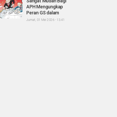
Sangat Mudah Bagi
Oknum Agrinas
APH Mengungkap
Peran GS dalam
Proses Tender
Jumat, 01 Mei 2026 - 13:41
Kongkalingkong
Proyek Paket C PT BI,
CERI; Tinggal Niatnya
Aja?