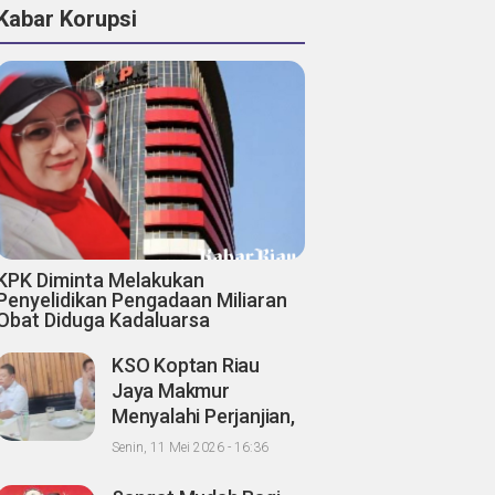
Kabar Korupsi
KPK Diminta Melakukan
Penyelidikan Pengadaan Miliaran
Obat Diduga Kadaluarsa
KSO Koptan Riau
Jaya Makmur
Menyalahi Perjanjian,
Pihak Ke III Abuzar
Senin, 11 Mei 2026 - 16:36
Diduga Berbagi Hasil
Panen Sawit dengan