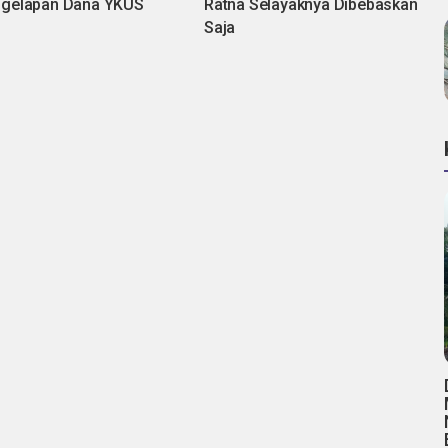
gelapan Dana YKUS
Ratna Selayaknya Dibebaskan
Saja