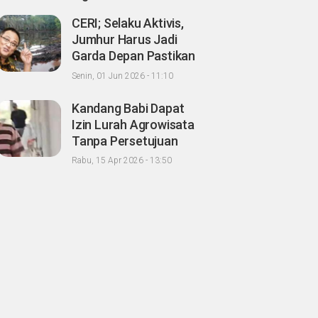
CERI; Selaku Aktivis,
Jumhur Harus Jadi
Garda Depan Pastikan
Kondisi Lingkungan
Senin, 01 Jun 2026 - 11:10
Hidup Sehat untuk
Masyarakat "Apalagi
Kandang Babi Dapat
Setelah menjadi
Izin Lurah Agrowisata
Menteri"
Tanpa Persetujuan
Tetangga, Warga
Rabu, 15 Apr 2026 - 13:50
Minta Wako
Pekanbaru
Nonaktifkan Zulken